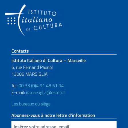
Section de pied de page
Contacts
Istituto Italiano di Cultura – Marseille
6, rue Fernand Pauriol
13005 MARSIGLIA
Tel:
00 33 (0)4 91 48 51 94
E-mail:
iicmarsiglia@esteri.it
Les bureaux du siège
Abonnez-vous à notre lettre d’information
Insert your email