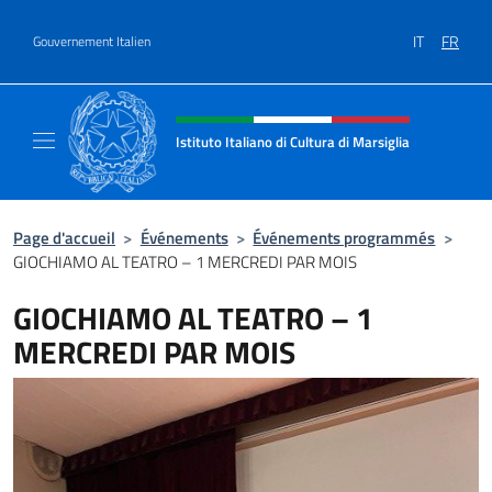
Aller au contenu
IT
FR
Gouvernement Italien
Site Web, social et en-tête de m
Istituto Italiano di Cultura di Marsiglia
Il sito ufficiale dell'Istituto Italiano di Cultur
Page d'accueil
>
Événements
>
Événements programmés
>
GIOCHIAMO AL TEATRO – 1 MERCREDI PAR MOIS
GIOCHIAMO AL TEATRO – 1
MERCREDI PAR MOIS