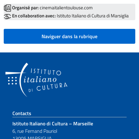
Organisé par:
cinemaitalientoulouse.com
En collaboration avec:
Istituto Italiano di Cultura di Marsiglia
Naviguer dans la rubrique
Section de pied de page
Contacts
Istituto Italiano di Cultura – Marseille
6, rue Fernand Pauriol
13005 MARSIGLIA