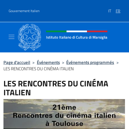
Aller au contenu
IT
FR
Gouvernement Italien
Site Web, social et en-tête de m
Istituto Italiano di Cultura di Marsiglia
Il sito ufficiale dell'Istituto Italiano di Cultur
Page d'accueil
>
Événements
>
Événements programmés
>
LES RENCONTRES DU CINÉMA ITALIEN
LES RENCONTRES DU CINÉMA
ITALIEN