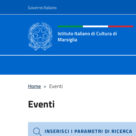
Salta al contenuto
Governo Italiano
Intestazione sito, social 
Istituto Italiano di Cultura di
Marsiglia
Il sito ufficiale dell'Istituto Italiano
Home
>
Eventi
Eventi
INSERISCI I PARAMETRI DI RICERCA