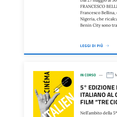
Dal 27 maggio al 3
FRANCESCO BELLINA
Francesco Bellina, è
Nigeria, che ricalca
Benin City sono tra
LEGGI DI PIÙ
IN CORSO
M
5° EDIZIONE 
ITALIANO AL
FILM “TRE C
Nell’ambito della 