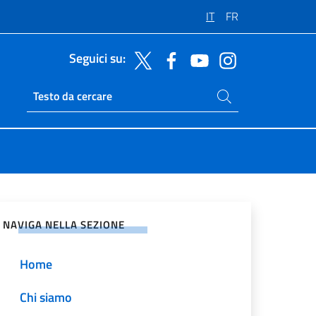
IT
FR
Seguici su:
Cerca nel sito
Ricerca sito live
vidi sui Social Network
NAVIGA NELLA SEZIONE
Home
Chi siamo