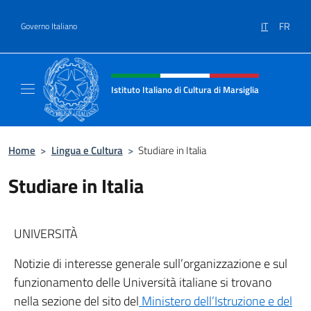
Salta al contenuto
IT
FR
Governo Italiano
Intestazione sito, social e menù
Istituto Italiano di Cultura di Marsiglia
Il sito ufficiale dell'Istituto Italiano di Cultur
Home
>
Lingua e Cultura
>
Studiare in Italia
Studiare in Italia
UNIVERSITÀ
Notizie di interesse generale sull’organizzazione e sul
funzionamento delle Università italiane si trovano
nella sezione del sito del
Ministero dell’Istruzione e del