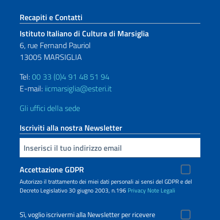
Sezione footer
Recapiti e Contatti
Istituto Italiano di Cultura di
Marsiglia
6, rue Fernand Pauriol
13005 MARSIGLIA
Tel:
00 33 (0)4 91 48 51 94
E-mail:
iicmarsiglia@esteri.it
Gli uffici della sede
Iscriviti alla nostra Newsletter
Inserisci la tua email
Accettazione GDPR
Autorizzo il trattamento dei miei dati personali ai sensi del GDPR e del
Decreto Legislativo 30 giugno 2003, n.196
Privacy
Note Legali
Sì, voglio iscrivermi alla Newsletter per ricevere